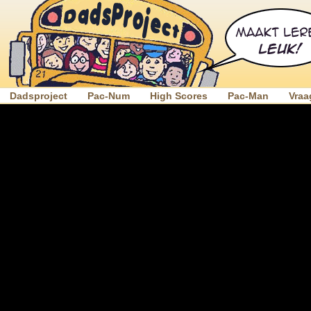
Dadsproject
Pac-Num
High Scores
Pac-Man
Vraa